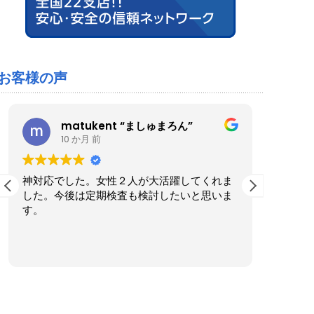
お客様の声
matukent “ましゅまろん”
10 か月 前
神対応でした。女性２人が大活躍してくれま
ブルー
した。今後は定期検査も検討したいと思いま
た。家
す。
くださ
実際に
も気さ
続きを
ったの
作業後
きまし