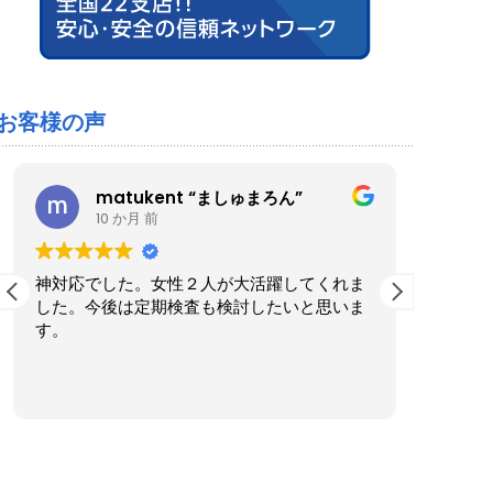
お客様の声
matukent “ましゅまろん”
10 か月 前
神対応でした。女性２人が大活躍してくれま
ブルー
した。今後は定期検査も検討したいと思いま
た。家
す。
くださ
実際に
も気さ
続きを
ったの
作業後
きまし