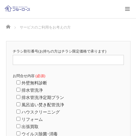
Home
サービスのご利用をお考えの方
チラシ割引番号(お持ちの方はチラシ限定価格で承ります)
お問合せ内容
(必須)
外壁無料診断
排水管洗浄
排水管洗浄定期プラン
風呂追い焚き配管洗浄
ハウスクリーニング
リフォーム
出張買取
ウイルス除菌･消毒