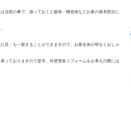
とは当然の事で、放っておくと躯体・構造体などお家の基本部分に
う。
見た目」も一新することができますので、お家全体が明るくおしゃ
望月邦洋
5 か月 前
も承っておりますので是非、外壁塗装リフォームをお考えの際には
お安い料金で、とても綺麗になりました。あ
りがとうございました。