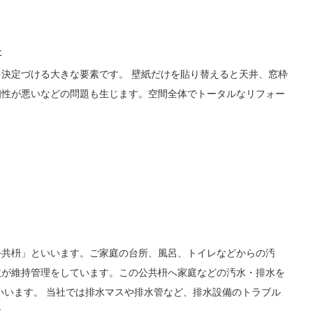
事
決定づける大きな要素です。 壁紙だけを貼り替えると天井、窓枠
相性が悪いなどの問題も生じます。空間全体でトータルなリフォー
公共枡」といいます。ご家庭の台所、風呂、トイレなどからの汚
政が維持管理をしています。この公共枡へ家庭などの汚水・排水を
いいます。 当社では排水マスや排水管など、排水設備のトラブル
す。