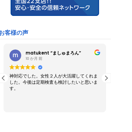
お客様の声
matukent “ましゅまろん”
10 か月 前
神対応でした。女性２人が大活躍してくれま
ブルー
した。今後は定期検査も検討したいと思いま
た。家
す。
くださ
実際に
も気さ
続きを
ったの
作業後
きまし