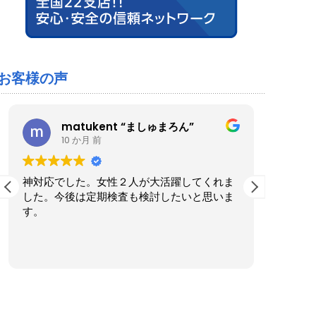
お客様の声
matukent “ましゅまろん”
10 か月 前
神対応でした。女性２人が大活躍してくれま
ブルー
した。今後は定期検査も検討したいと思いま
た。家
す。
くださ
実際に
も気さ
続きを
ったの
作業後
きまし