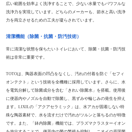
広い範囲を効率よく洗浄することで、少ない水量でもパワフルな
洗浄力を実現しています。どちらのメーカーも、節水と高い洗浄
力を両立させるための工夫が凝らされています。
清潔機能（除菌・抗菌・防汚技術）
常に清潔な状態を保ちたいトイレにおいて、除菌・抗菌・防汚技
術は非常に重要です。
TOTOは、陶器表面の凹凸をなくし、汚れの付着を防ぐ「セフィ
オンテクト」という技術を全機種に採用しています。さらに、水
を電気分解して除菌成分を含む「きれい除菌水」を搭載。使用後
に便器内やノズルを自動で除菌し、黒ずみや輪じみの発生を抑え
ます。LIXILの「アクアセラミック」は、水アカが固着しない特
殊な陶器素材で、水を流すだけで汚れがツルンと落ちるのが特徴
です。また、「鉢内除菌」機能では、プラズマクラスターイオン
を放出することで、便器内の菌の繁殖を抑制し、ニオイの原因菌