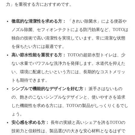
力」を重視する方におすすめです。
徹底的な清潔性を求める方：
「きれい除菌水」による便器や
ノズル除菌、セフィオンテクトによる防汚効果など、TOTOは
独自の技術で高い清潔性を実現しています。常に清潔な状態
を保ちたい方には最適です。
高い節水性能を重視する方：
TOTOの超節水型トイレは、少
ない水量でパワフルな洗浄力を発揮します。水道代を抑えた
い、環境に配慮したいという方には、長期的なコストメリッ
トも期待できます。
シンプルで機能的なデザインを好む方：
派手さはないもの
の、飽きのこないシンプルなデザインと、使いやすさを追求
した機能性を求める方には、TOTOの製品がしっくりくるでし
ょう。
安心感を求める方：
長年の実績と高いシェアを誇るTOTOの
技術力と信頼性は、製品選びの大きな安心材料となるはずで