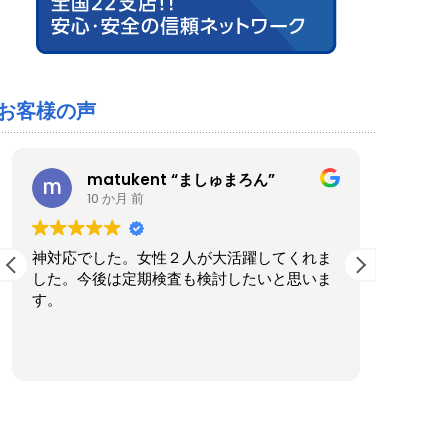
お客様の声
matukent “ましゅまろん”
10 か月 前
神対応でした。女性２人が大活躍してくれま
ブルー
した。今後は定期検査も検討したいと思いま
た。家
す。
くださ
実際に
も気さ
続きを
ったの
作業後
きまし